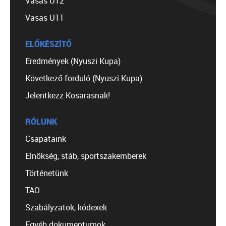
Vasas U12
Vasas U11
ELŐKÉSZÍTŐ
Eredmények (Nyuszi Kupa)
Következő forduló (Nyuszi Kupa)
Jelentkezz Kosarasnak!
RÓLUNK
Csapataink
Elnökség, stáb, sportszakemberek
Történetünk
TAO
Szabályzatok, kódexek
Egyéb dokumentumok