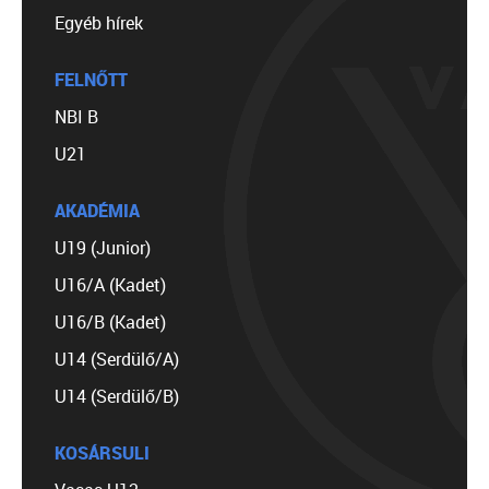
Egyéb hírek
FELNŐTT
NBI B
U21
AKADÉMIA
U19 (Junior)
U16/A (Kadet)
U16/B (Kadet)
U14 (Serdülő/A)
U14 (Serdülő/B)
KOSÁRSULI