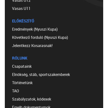
Vasas U12
Vasas U11
ELŐKÉSZÍTŐ
Eredmények (Nyuszi Kupa)
Következő forduló (Nyuszi Kupa)
Jelentkezz Kosarasnak!
RÓLUNK
Csapataink
Elnökség, stáb, sportszakemberek
Történetünk
TAO
Szabályzatok, kódexek
Egyéb dokumentumok