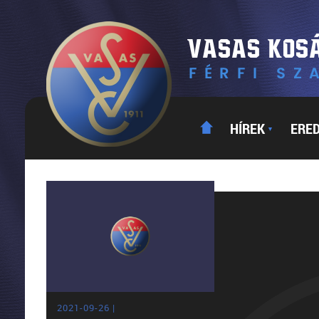
HÍREK
ERE
▼
2021-09-26 |