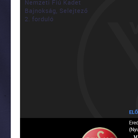
Nemzeti Fiú Kadet
Bajnokság, Selejtező
2. forduló
ELŐ
Ere
(Ny
V