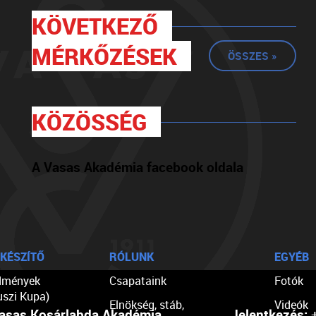
KÖVETKEZŐ
MÉRKŐZÉSEK
ÖSSZES »
KÖZÖSSÉG
A Vasas Akadémia facebook oldala
KÉSZÍTŐ
RÓLUNK
EGYÉB
dmények
Csapataink
Fotók
uszi Kupa)
Elnökség, stáb,
Videók
asas Kosárlabda Akadémia
Jelentkezés:
+