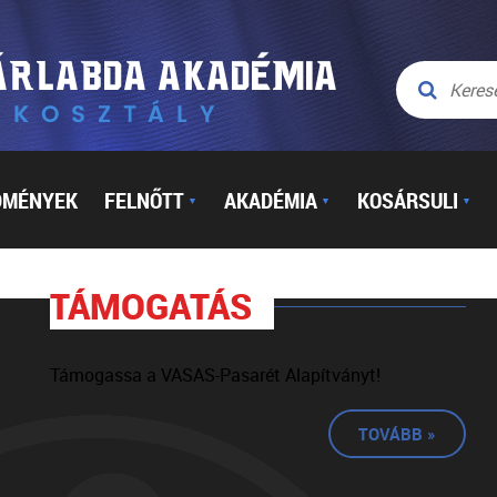
DMÉNYEK
FELNŐTT
AKADÉMIA
KOSÁRSULI
▼
▼
▼
TÁMOGATÁS
Támogassa a VASAS-Pasarét Alapítványt!
TOVÁBB »