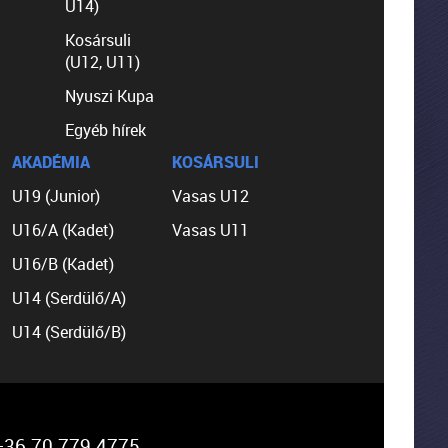
U14)
Kosársuli
(U12, U11)
Nyuszi Kupa
Egyéb hírek
AKADÉMIA
KOSÁRSULI
U19 (Junior)
Vasas U12
U16/A (Kadet)
Vasas U11
U16/B (Kadet)
U14 (Serdülő/A)
U14 (Serdülő/B)
36 70 779 4775