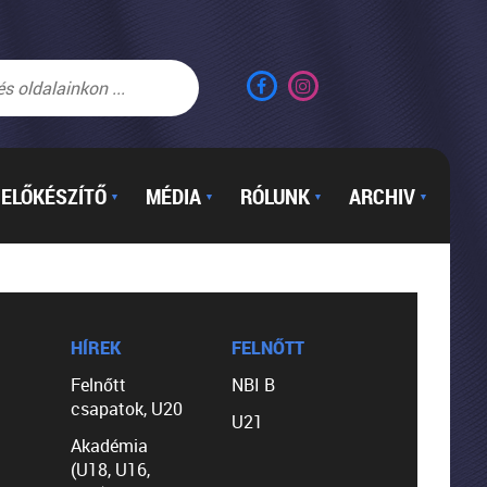
ELŐKÉSZÍTŐ
MÉDIA
RÓLUNK
ARCHIV
▼
▼
▼
▼
HÍREK
FELNŐTT
Felnőtt
NBI B
csapatok, U20
U21
Akadémia
(U18, U16,