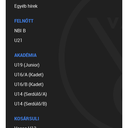
Egyéb hírek
FELNŐTT
NBI B
U21
AKADÉMIA
U19 (Junior)
U16/A (Kadet)
U16/B (Kadet)
U14 (Serdülő/A)
U14 (Serdülő/B)
KOSÁRSULI