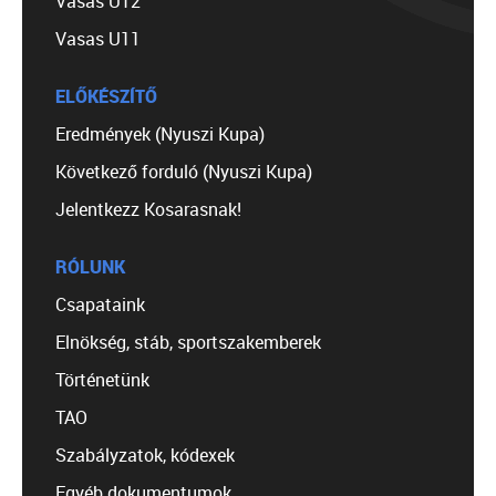
Vasas U12
Vasas U11
ELŐKÉSZÍTŐ
Eredmények (Nyuszi Kupa)
Következő forduló (Nyuszi Kupa)
Jelentkezz Kosarasnak!
RÓLUNK
Csapataink
Elnökség, stáb, sportszakemberek
Történetünk
TAO
Szabályzatok, kódexek
Egyéb dokumentumok