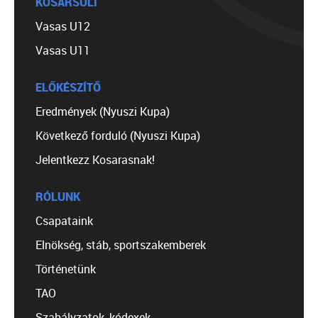
KOSÁRSULI
Vasas U12
Vasas U11
ELŐKÉSZÍTŐ
Eredmények (Nyuszi Kupa)
Következő forduló (Nyuszi Kupa)
Jelentkezz Kosarasnak!
RÓLUNK
Csapataink
Elnökség, stáb, sportszakemberek
Történetünk
TAO
Szabályzatok, kódexek