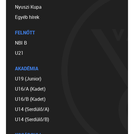
Nyuszi Kupa
Egyéb hírek
FELNŐTT
NBI B
U21
AKADÉMIA
U19 (Junior)
U16/A (Kadet)
U16/B (Kadet)
U14 (Serdülő/A)
U14 (Serdülő/B)