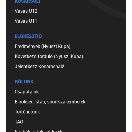
KOSÁRSULI
Vasas U12
Vasas U11
ELŐKÉSZÍTŐ
Eredmények (Nyuszi Kupa)
Következő forduló (Nyuszi Kupa)
Jelentkezz Kosarasnak!
RÓLUNK
Csapataink
Elnökség, stáb, sportszakemberek
Történetünk
TAO
Szabályzatok, kódexek