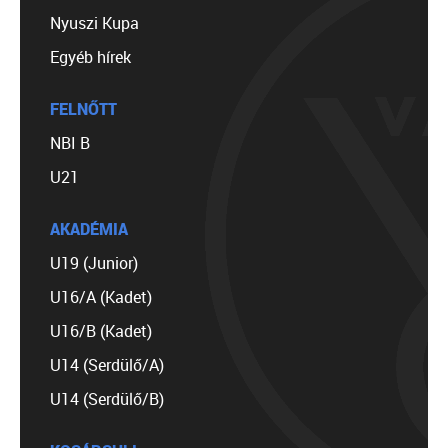
Nyuszi Kupa
Egyéb hírek
FELNŐTT
NBI B
U21
AKADÉMIA
U19 (Junior)
U16/A (Kadet)
U16/B (Kadet)
U14 (Serdülő/A)
U14 (Serdülő/B)