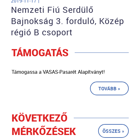
2019-11-17 |
Nemzeti Fiú Serdülő
Bajnokság 3. forduló, Közép
régió B csoport
TÁMOGATÁS
Támogassa a VASAS-Pasarét Alapítványt!
TOVÁBB »
KÖVETKEZŐ
MÉRKŐZÉSEK
ÖSSZES »