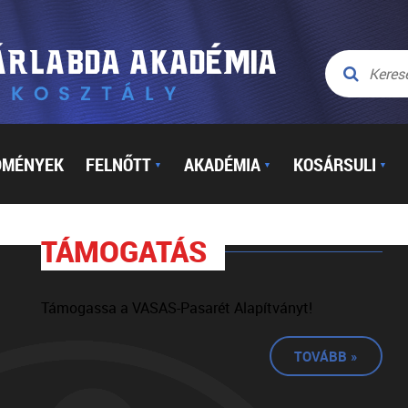
DMÉNYEK
FELNŐTT
AKADÉMIA
KOSÁRSULI
▼
▼
▼
TÁMOGATÁS
Támogassa a VASAS-Pasarét Alapítványt!
TOVÁBB »