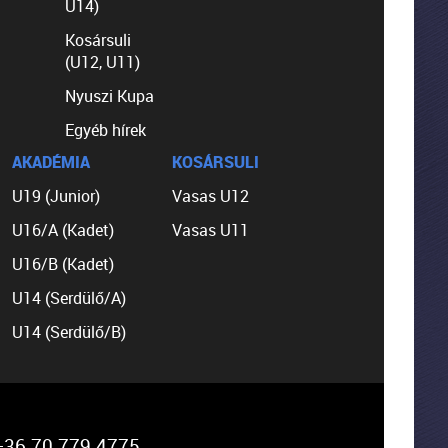
U14)
Kosársuli
(U12, U11)
Nyuszi Kupa
Egyéb hírek
AKADÉMIA
KOSÁRSULI
U19 (Junior)
Vasas U12
U16/A (Kadet)
Vasas U11
U16/B (Kadet)
U14 (Serdülő/A)
U14 (Serdülő/B)
36 70 779 4775