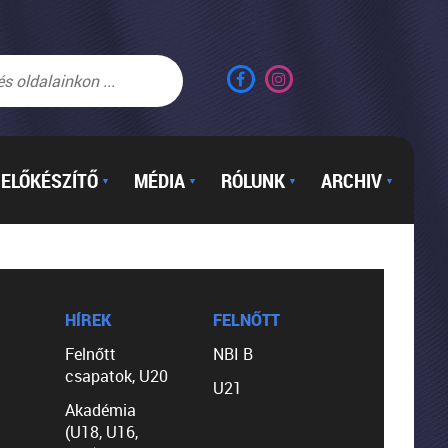
ELŐKÉSZÍTŐ
MÉDIA
RÓLUNK
ARCHIV
▼
▼
▼
▼
HÍREK
FELNŐTT
Felnőtt
NBI B
csapatok, U20
U21
Akadémia
(U18, U16,