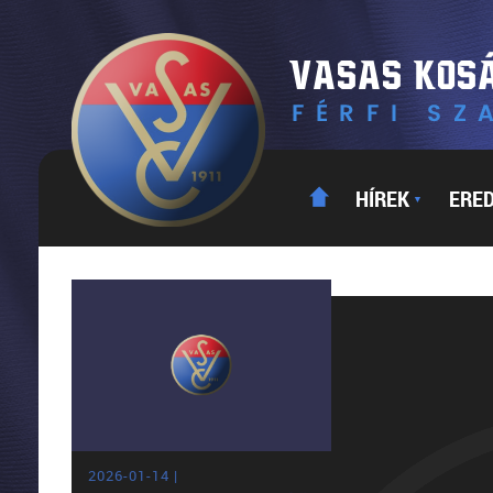
HÍREK
ERE
▼
2026-01-14 |