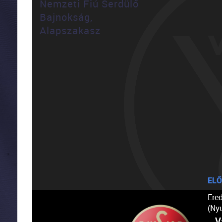
Nemzeti Fiú Serdülő
Bajnokság,
Alapszakasz
ELŐ
Ere
(Ny
V