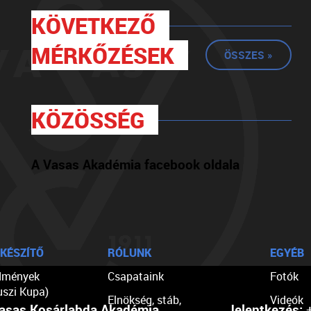
KÖVETKEZŐ
MÉRKŐZÉSEK
ÖSSZES »
KÖZÖSSÉG
A Vasas Akadémia facebook oldala
KÉSZÍTŐ
RÓLUNK
EGYÉB
dmények
Csapataink
Fotók
uszi Kupa)
Elnökség, stáb,
Videók
asas Kosárlabda Akadémia
Jelentkezés:
+