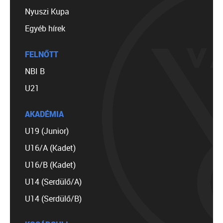
Nyuszi Kupa
Egyéb hírek
FELNŐTT
NBI B
U21
AKADÉMIA
U19 (Junior)
U16/A (Kadet)
U16/B (Kadet)
U14 (Serdülő/A)
U14 (Serdülő/B)