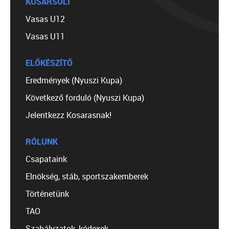
KOSÁRSULI
Vasas U12
Vasas U11
ELŐKÉSZÍTŐ
Eredmények (Nyuszi Kupa)
Következő forduló (Nyuszi Kupa)
Jelentkezz Kosarasnak!
RÓLUNK
Csapataink
Elnökség, stáb, sportszakemberek
Történetünk
TAO
Szabályzatok, kódexek