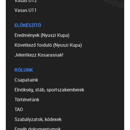
Vasas U12
Vasas U11
ELŐKÉSZÍTŐ
Eredmények (Nyuszi Kupa)
Következő forduló (Nyuszi Kupa)
Jelentkezz Kosarasnak!
RÓLUNK
Csapataink
Elnökség, stáb, sportszakemberek
Történetünk
TAO
Szabályzatok, kódexek
Egyéb dokumentumok