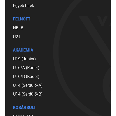
Egyéb hírek
FELNŐTT
NBI B
U21
AKADÉMIA
U19 (Junior)
U16/A (Kadet)
U16/B (Kadet)
U14 (Serdülő/A)
U14 (Serdülő/B)
KOSÁRSULI