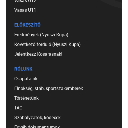
Vasas U12
Vasas U11
ELŐKÉSZÍTŐ
Eredmények (Nyuszi Kupa)
Következő forduló (Nyuszi Kupa)
Jelentkezz Kosarasnak!
RÓLUNK
Csapataink
Elnökség, stáb, sportszakemberek
Történetünk
TAO
Szabályzatok, kódexek
Egyéb dokumentumok