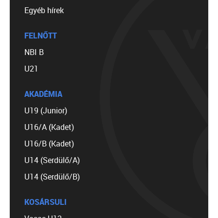
Egyéb hírek
FELNŐTT
NBI B
U21
AKADÉMIA
U19 (Junior)
U16/A (Kadet)
U16/B (Kadet)
U14 (Serdülő/A)
U14 (Serdülő/B)
KOSÁRSULI