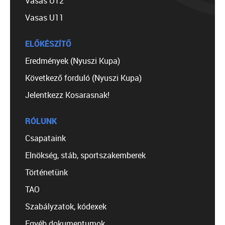
Vasas U12
Vasas U11
ELŐKÉSZÍTŐ
Eredmények (Nyuszi Kupa)
Következő forduló (Nyuszi Kupa)
Jelentkezz Kosarasnak!
RÓLUNK
Csapataink
Elnökség, stáb, sportszakemberek
Történetünk
TAO
Szabályzatok, kódexek
Egyéb dokumentumok