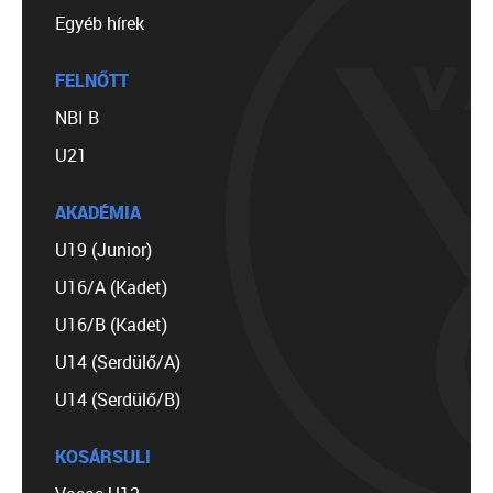
Egyéb hírek
FELNŐTT
NBI B
U21
AKADÉMIA
U19 (Junior)
U16/A (Kadet)
U16/B (Kadet)
U14 (Serdülő/A)
U14 (Serdülő/B)
KOSÁRSULI