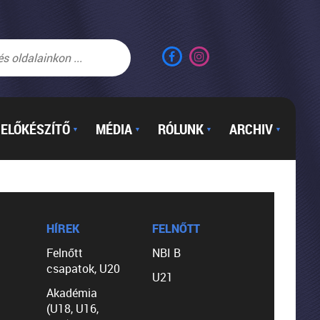
ELŐKÉSZÍTŐ
MÉDIA
RÓLUNK
ARCHIV
▼
▼
▼
▼
HÍREK
FELNŐTT
Felnőtt
NBI B
csapatok, U20
U21
Akadémia
(U18, U16,