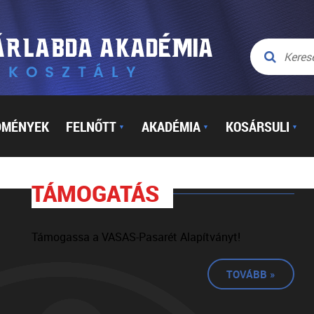
DMÉNYEK
FELNŐTT
AKADÉMIA
KOSÁRSULI
▼
▼
▼
TÁMOGATÁS
Támogassa a VASAS-Pasarét Alapítványt!
TOVÁBB »