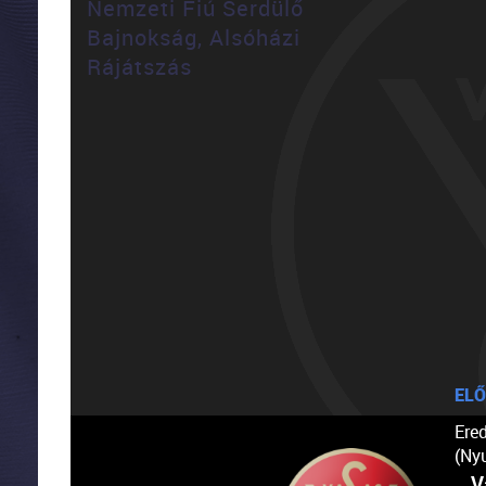
Nemzeti Fiú Serdülő
Bajnokság, Alsóházi
Rájátszás
ELŐ
Ere
(Ny
V