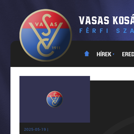
HÍREK
ERE
▼
2025-05-19 |