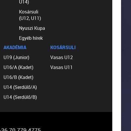
U14)
Kosársuli
(U12, U11)
Nyuszi Kupa
Egyéb hírek
AKADÉMIA
KOSÁRSULI
U19 (Junior)
Vasas U12
U16/A (Kadet)
Vasas U11
U16/B (Kadet)
U14 (Serdülő/A)
U14 (Serdülő/B)
36 70 779 4775