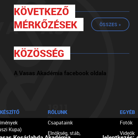
KÖVETKEZŐ
MÉRKŐZÉSEK
ÖSSZES »
KÖZÖSSÉG
A Vasas Akadémia facebook oldala
KÉSZÍTŐ
RÓLUNK
EGYÉB
dmények
Csapataink
Fotók
uszi Kupa)
Elnökség, stáb,
Videók
asas Kosárlabda Akadémia
Jelentkezés:
+