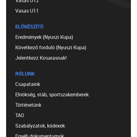
Vasas U12
Vasas U11
ELŐKÉSZÍTŐ
Eredmények (Nyuszi Kupa)
Következő forduló (Nyuszi Kupa)
Jelentkezz Kosarasnak!
RÓLUNK
Csapataink
Elnökség, stáb, sportszakemberek
Történetünk
TAO
Szabályzatok, kódexek
Egyéb dokumentumok