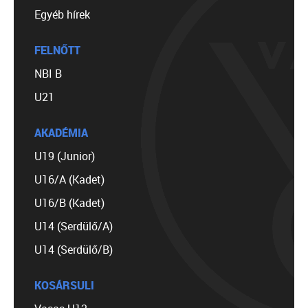
Egyéb hírek
FELNŐTT
NBI B
U21
AKADÉMIA
U19 (Junior)
U16/A (Kadet)
U16/B (Kadet)
U14 (Serdülő/A)
U14 (Serdülő/B)
KOSÁRSULI