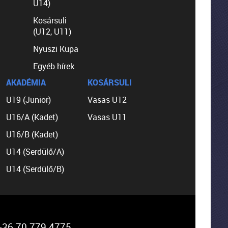
U14)
Kosársuli
(U12, U11)
Nyuszi Kupa
Egyéb hírek
AKADÉMIA
KOSÁRSULI
U19 (Junior)
Vasas U12
U16/A (Kadet)
Vasas U11
U16/B (Kadet)
U14 (Serdülő/A)
U14 (Serdülő/B)
36 70 779 4775