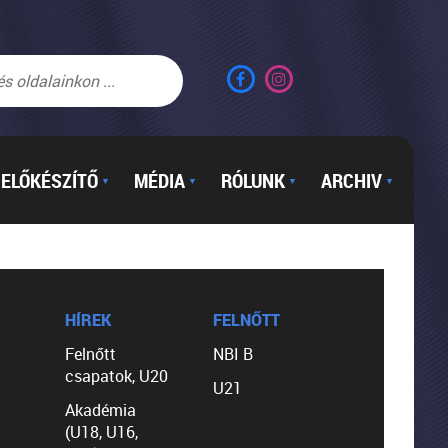
ELŐKÉSZÍTŐ
MÉDIA
RÓLUNK
ARCHIV
▼
▼
▼
▼
HÍREK
FELNŐTT
Felnőtt
NBI B
csapatok, U20
U21
Akadémia
(U18, U16,