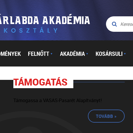
DMÉNYEK
FELNŐTT
AKADÉMIA
KOSÁRSULI
▼
▼
▼
TÁMOGATÁS
Támogassa a VASAS-Pasarét Alapítványt!
TOVÁBB »