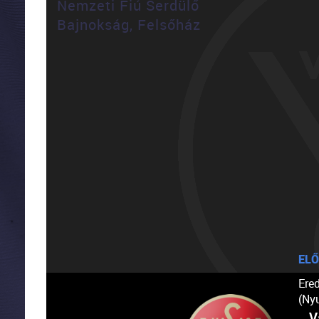
Nemzeti Fiú Serdülő
Bajnokság, Felsőház
ELŐ
Ere
(Ny
V