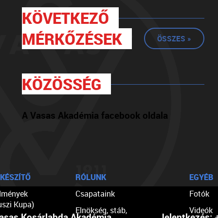
KÖVETKEZŐ
MÉRKŐZÉSEK
ÖSSZES »
KÖZÖSSÉG
A Vasas Akadémia facebook oldala
KÉSZÍTŐ
RÓLUNK
EGYÉB
dmények
Csapataink
Fotók
uszi Kupa)
Elnökség, stáb,
Videók
asas Kosárlabda Akadémia
Jelentkezés:
+