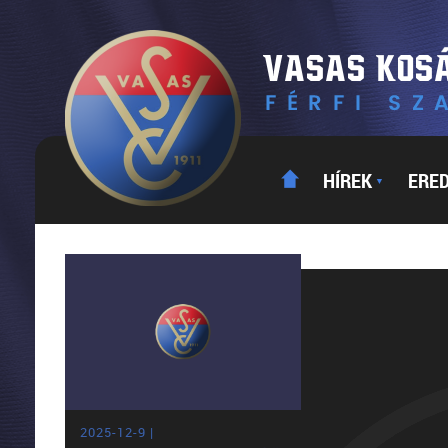
HÍREK
ERE
▼
2025-12-9 |