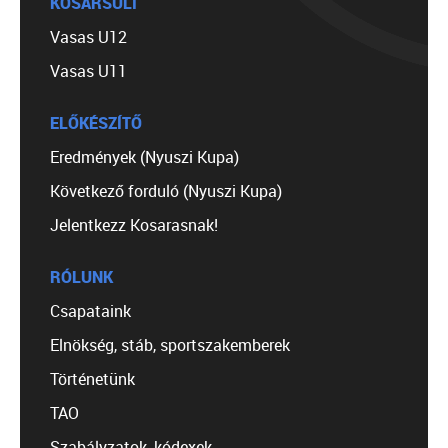
KOSÁRSULI
Vasas U12
Vasas U11
ELŐKÉSZÍTŐ
Eredmények (Nyuszi Kupa)
Következő forduló (Nyuszi Kupa)
Jelentkezz Kosarasnak!
RÓLUNK
Csapataink
Elnökség, stáb, sportszakemberek
Történetünk
TAO
Szabályzatok, kódexek