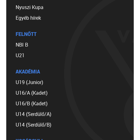
Nyuszi Kupa
Egyéb hírek
FELNŐTT
NBI B
U21
AKADÉMIA
U19 (Junior)
U16/A (Kadet)
U16/B (Kadet)
U14 (Serdülő/A)
U14 (Serdülő/B)