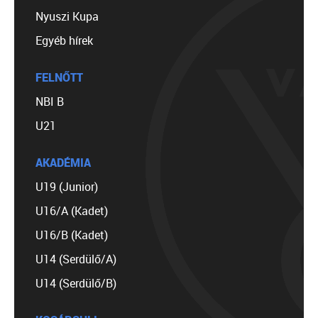
Nyuszi Kupa
Egyéb hírek
FELNŐTT
NBI B
U21
AKADÉMIA
U19 (Junior)
U16/A (Kadet)
U16/B (Kadet)
U14 (Serdülő/A)
U14 (Serdülő/B)