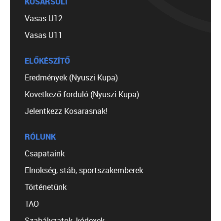
KOSÁRSULI
Vasas U12
Vasas U11
ELŐKÉSZÍTŐ
Eredmények (Nyuszi Kupa)
Következő forduló (Nyuszi Kupa)
Jelentkezz Kosarasnak!
RÓLUNK
Csapataink
Elnökség, stáb, sportszakemberek
Történetünk
TAO
Szabályzatok, kódexek