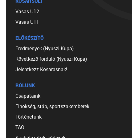
KOSÁRSULI
Vasas U12
Vasas U11
ELŐKÉSZÍTŐ
Eredmények (Nyuszi Kupa)
Következő forduló (Nyuszi Kupa)
Jelentkezz Kosarasnak!
RÓLUNK
Csapataink
Elnökség, stáb, sportszakemberek
Történetünk
TAO
Szabályzatok, kódexek