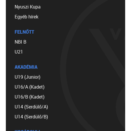
Nyuszi Kupa
Egyéb hírek
FELNŐTT
NBI B
U21
AKADÉMIA
U19 (Junior)
U16/A (Kadet)
U16/B (Kadet)
U14 (Serdülő/A)
U14 (Serdülő/B)