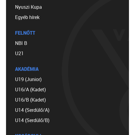
Nyuszi Kupa
Egyéb hírek
FELNŐTT
NBI B
U21
AKADÉMIA
U19 (Junior)
U16/A (Kadet)
U16/B (Kadet)
U14 (Serdülő/A)
U14 (Serdülő/B)