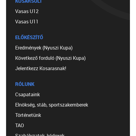
KOSÁRSULI
Vasas U12
Vasas U11
ELŐKÉSZÍTŐ
Eredmények (Nyuszi Kupa)
Következő forduló (Nyuszi Kupa)
Jelentkezz Kosarasnak!
RÓLUNK
Csapataink
Elnökség, stáb, sportszakemberek
Történetünk
TAO
Szabályzatok, kódexek