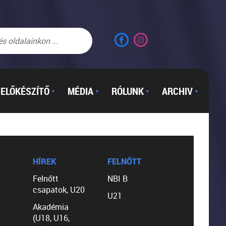
ELŐKÉSZÍTŐ
MÉDIA
RÓLUNK
ARCHIV
▼
▼
▼
▼
HÍREK
FELNŐTT
Felnőtt
NBI B
csapatok, U20
U21
Akadémia
(U18, U16,