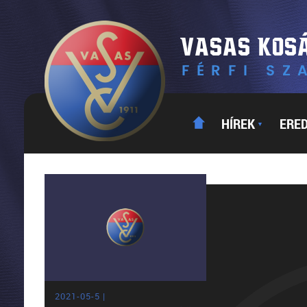
HÍREK
ERE
▼
2021-05-5 |