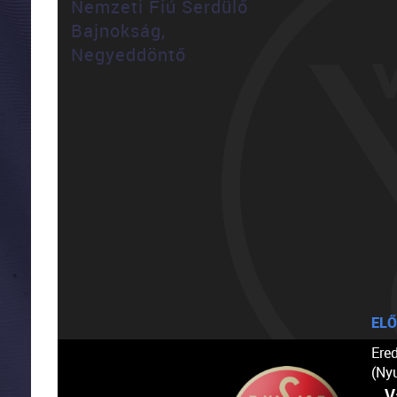
Nemzeti Fiú Serdülő
Bajnokság,
Negyeddöntő
ELŐ
Ere
(Ny
V