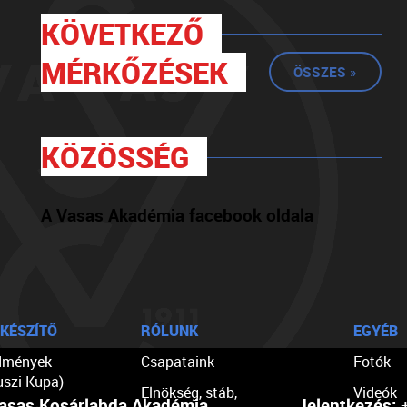
KÖVETKEZŐ
MÉRKŐZÉSEK
ÖSSZES »
KÖZÖSSÉG
A Vasas Akadémia facebook oldala
KÉSZÍTŐ
RÓLUNK
EGYÉB
dmények
Csapataink
Fotók
uszi Kupa)
Elnökség, stáb,
Videók
asas Kosárlabda Akadémia
Jelentkezés:
+