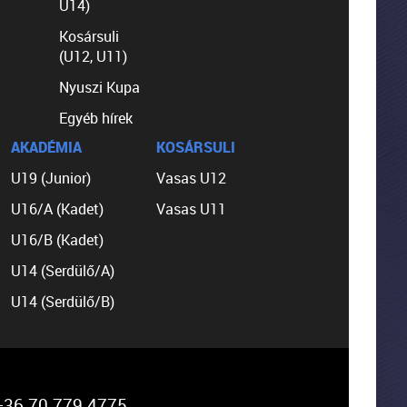
U14)
Kosársuli
(U12, U11)
Nyuszi Kupa
Egyéb hírek
AKADÉMIA
KOSÁRSULI
U19 (Junior)
Vasas U12
U16/A (Kadet)
Vasas U11
U16/B (Kadet)
U14 (Serdülő/A)
U14 (Serdülő/B)
36 70 779 4775