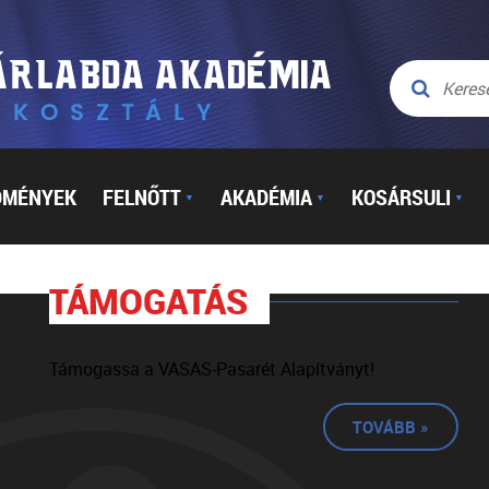
DMÉNYEK
FELNŐTT
AKADÉMIA
KOSÁRSULI
▼
▼
▼
TÁMOGATÁS
Támogassa a VASAS-Pasarét Alapítványt!
TOVÁBB »