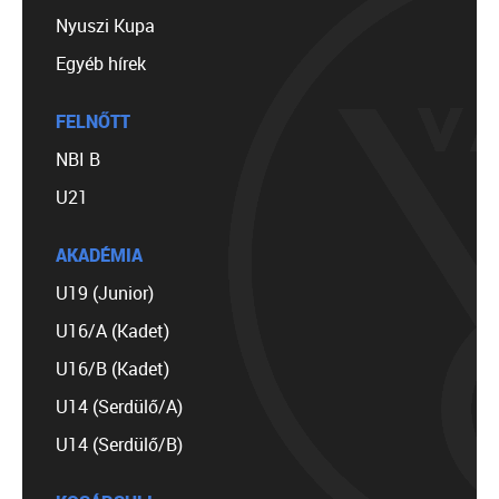
Nyuszi Kupa
Egyéb hírek
FELNŐTT
NBI B
U21
AKADÉMIA
U19 (Junior)
U16/A (Kadet)
U16/B (Kadet)
U14 (Serdülő/A)
U14 (Serdülő/B)