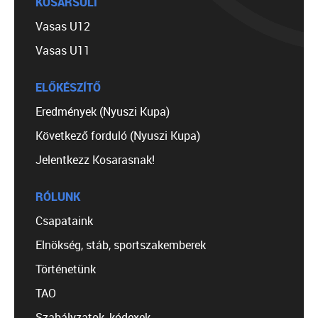
KOSÁRSULI
Vasas U12
Vasas U11
ELŐKÉSZÍTŐ
Eredmények (Nyuszi Kupa)
Következő forduló (Nyuszi Kupa)
Jelentkezz Kosarasnak!
RÓLUNK
Csapataink
Elnökség, stáb, sportszakemberek
Történetünk
TAO
Szabályzatok, kódexek