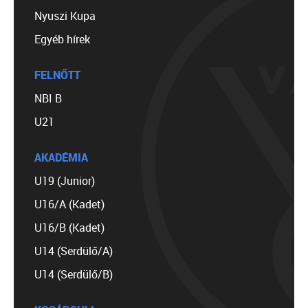
Nyuszi Kupa
Egyéb hírek
FELNŐTT
NBI B
U21
AKADÉMIA
U19 (Junior)
U16/A (Kadet)
U16/B (Kadet)
U14 (Serdülő/A)
U14 (Serdülő/B)