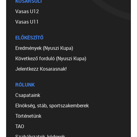
KOSÁRSULI
Vasas U12
Vasas U11
ELŐKÉSZÍTŐ
Eredmények (Nyuszi Kupa)
Következő forduló (Nyuszi Kupa)
Jelentkezz Kosarasnak!
RÓLUNK
Csapataink
Elnökség, stáb, sportszakemberek
Történetünk
TAO
Szabályzatok, kódexek