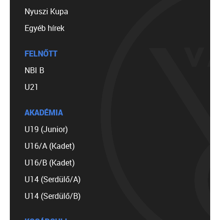
Nyuszi Kupa
Egyéb hírek
FELNŐTT
NBI B
U21
AKADÉMIA
U19 (Junior)
U16/A (Kadet)
U16/B (Kadet)
U14 (Serdülő/A)
U14 (Serdülő/B)