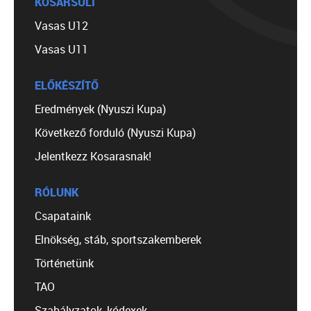
KOSÁRSULI
Vasas U12
Vasas U11
ELŐKÉSZÍTŐ
Eredmények (Nyuszi Kupa)
Következő forduló (Nyuszi Kupa)
Jelentkezz Kosarasnak!
RÓLUNK
Csapataink
Elnökség, stáb, sportszakemberek
Történetünk
TAO
Szabályzatok, kódexek