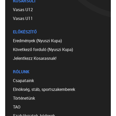
KOSÁRSULI
Vasas U12
Vasas U11
ELŐKÉSZÍTŐ
Eredmények (Nyuszi Kupa)
Következő forduló (Nyuszi Kupa)
Jelentkezz Kosarasnak!
RÓLUNK
Csapataink
Elnökség, stáb, sportszakemberek
Történetünk
TAO
Szabályzatok, kódexek