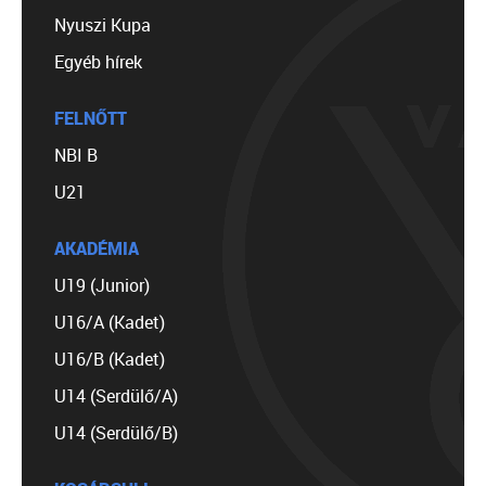
Nyuszi Kupa
Egyéb hírek
FELNŐTT
NBI B
U21
AKADÉMIA
U19 (Junior)
U16/A (Kadet)
U16/B (Kadet)
U14 (Serdülő/A)
U14 (Serdülő/B)