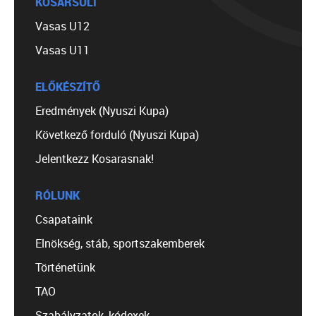
KOSÁRSULI
Vasas U12
Vasas U11
ELŐKÉSZÍTŐ
Eredmények (Nyuszi Kupa)
Következő forduló (Nyuszi Kupa)
Jelentkezz Kosarasnak!
RÓLUNK
Csapataink
Elnökség, stáb, sportszakemberek
Történetünk
TAO
Szabályzatok, kódexek