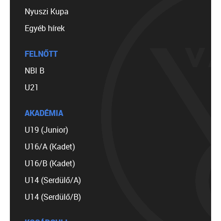
Nyuszi Kupa
Egyéb hírek
FELNŐTT
NBI B
U21
AKADÉMIA
U19 (Junior)
U16/A (Kadet)
U16/B (Kadet)
U14 (Serdülő/A)
U14 (Serdülő/B)