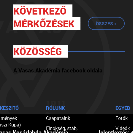
KÖVETKEZŐ
MÉRKŐZÉSEK
ÖSSZES »
KÖZÖSSÉG
A Vasas Akadémia facebook oldala
KÉSZÍTŐ
RÓLUNK
EGYÉB
dmények
Csapataink
Fotók
uszi Kupa)
Elnökség, stáb,
Videók
asas Kosárlabda Akadémia
Jelentkezés:
+