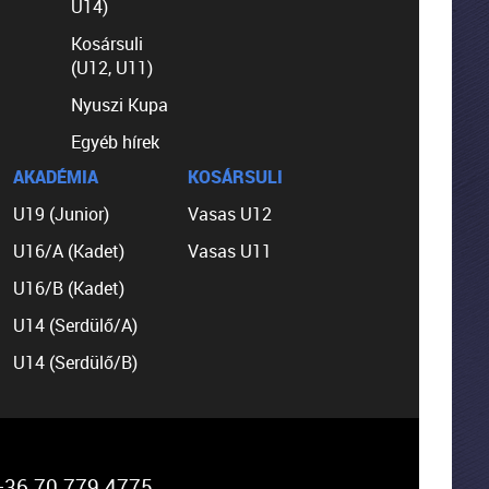
U14)
Kosársuli
(U12, U11)
Nyuszi Kupa
Egyéb hírek
AKADÉMIA
KOSÁRSULI
U19 (Junior)
Vasas U12
U16/A (Kadet)
Vasas U11
U16/B (Kadet)
U14 (Serdülő/A)
U14 (Serdülő/B)
36 70 779 4775