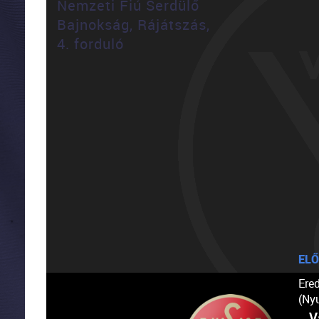
Nemzeti Fiú Serdülő
Bajnokság, Rájátszás,
4. forduló
ELŐ
Ere
(Ny
V