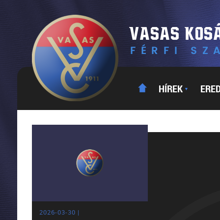
HÍREK
ERE
▼
2026-03-30 |