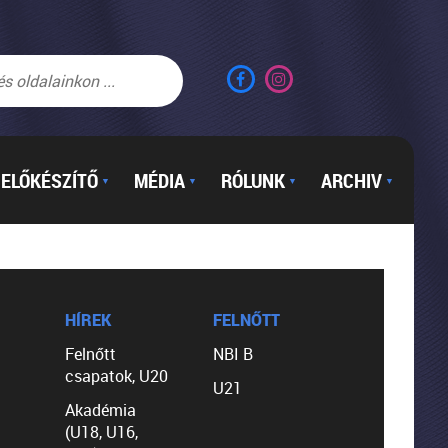
ELŐKÉSZÍTŐ
MÉDIA
RÓLUNK
ARCHIV
▼
▼
▼
▼
HÍREK
FELNŐTT
Felnőtt
NBI B
csapatok, U20
U21
Akadémia
(U18, U16,