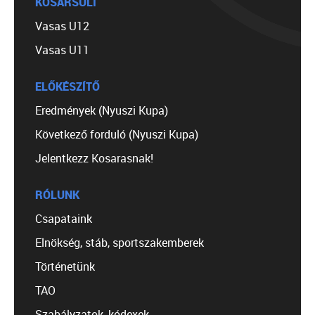
KOSÁRSULI
Vasas U12
Vasas U11
ELŐKÉSZÍTŐ
Eredmények (Nyuszi Kupa)
Következő forduló (Nyuszi Kupa)
Jelentkezz Kosarasnak!
RÓLUNK
Csapataink
Elnökség, stáb, sportszakemberek
Történetünk
TAO
Szabályzatok, kódexek