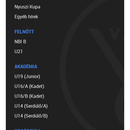
Nyuszi Kupa
Egyéb hírek
FELNŐTT
NBI B
U21
AKADÉMIA
U19 (Junior)
U16/A (Kadet)
U16/B (Kadet)
U14 (Serdülő/A)
U14 (Serdülő/B)