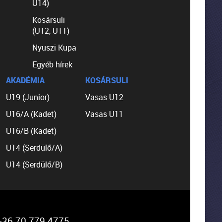
U14)
Kosársuli
(U12, U11)
Nyuszi Kupa
Egyéb hírek
AKADÉMIA
KOSÁRSULI
U19 (Junior)
Vasas U12
U16/A (Kadet)
Vasas U11
U16/B (Kadet)
U14 (Serdülő/A)
U14 (Serdülő/B)
36 70 779 4775