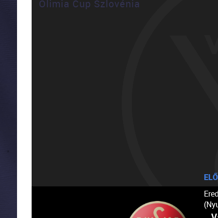
Olimia Cup Szlovénia
ELŐ
Ere
(Ny
V