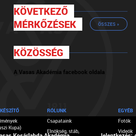
KÖVETKEZŐ
MÉRKŐZÉSEK
ÖSSZES »
KÖZÖSSÉG
A Vasas Akadémia facebook oldala
KÉSZÍTŐ
RÓLUNK
EGYÉB
dmények
Csapataink
Fotók
uszi Kupa)
Elnökség, stáb,
Videók
asas Kosárlabda Akadémia
Jelentkezés:
+