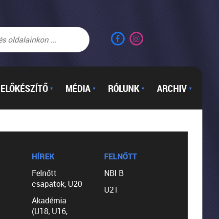
ELŐKÉSZÍTŐ
MÉDIA
RÓLUNK
ARCHIV
▼
▼
▼
▼
HÍREK
FELNŐTT
Felnőtt
NBI B
csapatok, U20
U21
Akadémia
(U18, U16,