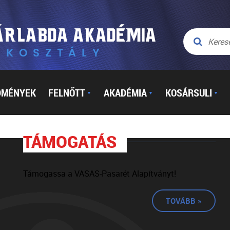
DMÉNYEK
FELNŐTT
AKADÉMIA
KOSÁRSULI
▼
▼
▼
TÁMOGATÁS
Támogassa a VASAS-Pasarét Alapítványt!
TOVÁBB »