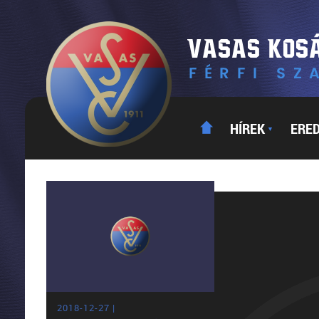
HÍREK
ERE
▼
2018-12-27 |