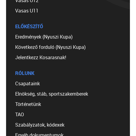
Vasas U12
Vasas U11
ELŐKÉSZÍTŐ
Eredmények (Nyuszi Kupa)
Következő forduló (Nyuszi Kupa)
Jelentkezz Kosarasnak!
RÓLUNK
Csapataink
Elnökség, stáb, sportszakemberek
Történetünk
TAO
Szabályzatok, kódexek
Egyéb dokumentumok