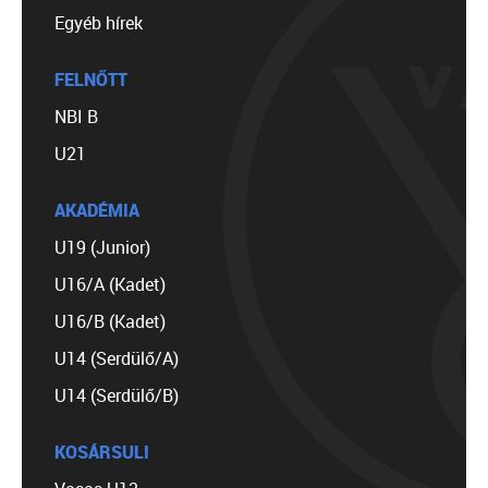
Egyéb hírek
FELNŐTT
NBI B
U21
AKADÉMIA
U19 (Junior)
U16/A (Kadet)
U16/B (Kadet)
U14 (Serdülő/A)
U14 (Serdülő/B)
KOSÁRSULI