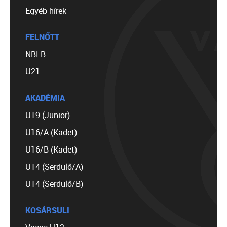
Egyéb hírek
FELNŐTT
NBI B
U21
AKADÉMIA
U19 (Junior)
U16/A (Kadet)
U16/B (Kadet)
U14 (Serdülő/A)
U14 (Serdülő/B)
KOSÁRSULI