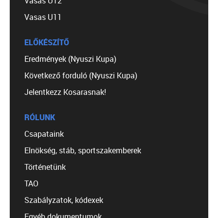
Vasas U12
Vasas U11
ELŐKÉSZÍTŐ
Eredmények (Nyuszi Kupa)
Következő forduló (Nyuszi Kupa)
Jelentkezz Kosarasnak!
RÓLUNK
Csapataink
Elnökség, stáb, sportszakemberek
Történetünk
TAO
Szabályzatok, kódexek
Egyéb dokumentumok