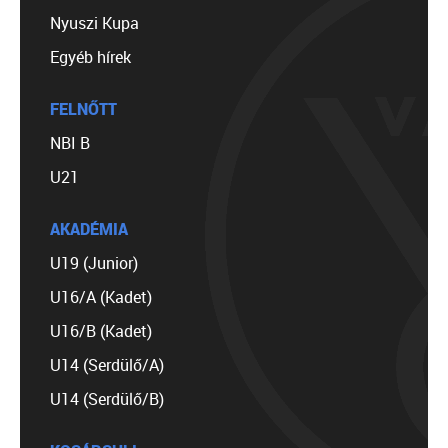
Nyuszi Kupa
Egyéb hírek
FELNŐTT
NBI B
U21
AKADÉMIA
U19 (Junior)
U16/A (Kadet)
U16/B (Kadet)
U14 (Serdülő/A)
U14 (Serdülő/B)