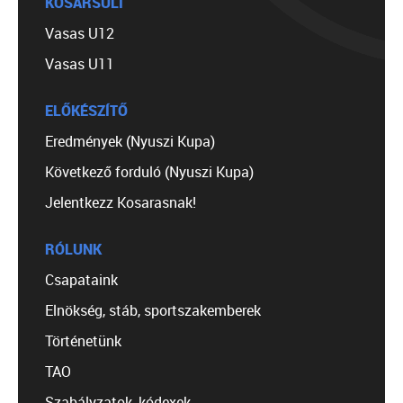
KOSÁRSULI
Vasas U12
Vasas U11
ELŐKÉSZÍTŐ
Eredmények (Nyuszi Kupa)
Következő forduló (Nyuszi Kupa)
Jelentkezz Kosarasnak!
RÓLUNK
Csapataink
Elnökség, stáb, sportszakemberek
Történetünk
TAO
Szabályzatok, kódexek