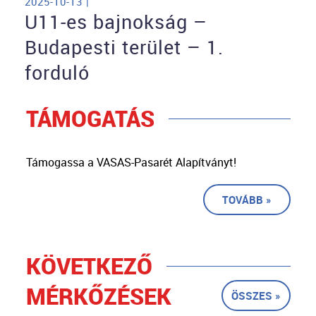
2025-10-13 |
U11-es bajnokság –
Budapesti terület – 1.
forduló
TÁMOGATÁS
Támogassa a VASAS-Pasarét Alapítványt!
TOVÁBB »
KÖVETKEZŐ
MÉRKŐZÉSEK
ÖSSZES »