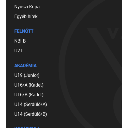
Nyuszi Kupa
Egyéb hírek
FELNŐTT
NBI B
U21
AKADÉMIA
U19 (Junior)
U16/A (Kadet)
U16/B (Kadet)
U14 (Serdülő/A)
U14 (Serdülő/B)