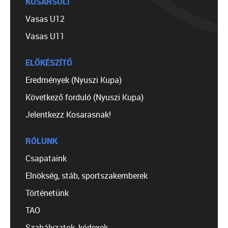
KOSÁRSULI
Vasas U12
Vasas U11
ELŐKÉSZÍTŐ
Eredmények (Nyuszi Kupa)
Következő forduló (Nyuszi Kupa)
Jelentkezz Kosarasnak!
RÓLUNK
Csapataink
Elnökség, stáb, sportszakemberek
Történetünk
TAO
Szabályzatok, kódexek