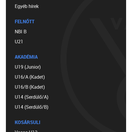
Egyéb hírek
FELNŐTT
NBI B
U21
AKADÉMIA
U19 (Junior)
U16/A (Kadet)
U16/B (Kadet)
U14 (Serdülő/A)
U14 (Serdülő/B)
KOSÁRSULI