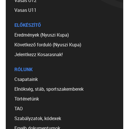
Vasas U12
Vasas U11
ELŐKÉSZÍTŐ
Eredmények (Nyuszi Kupa)
Következő forduló (Nyuszi Kupa)
Jelentkezz Kosarasnak!
RÓLUNK
Csapataink
Elnökség, stáb, sportszakemberek
Történetünk
TAO
Szabályzatok, kódexek
Egyéb dokumentumok