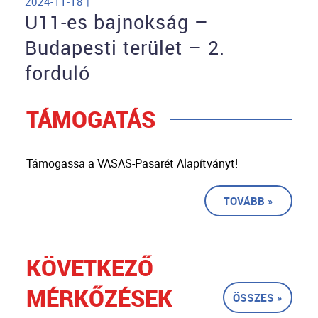
2024-11-18 |
U11-es bajnokság –
Budapesti terület – 2.
forduló
TÁMOGATÁS
Támogassa a VASAS-Pasarét Alapítványt!
TOVÁBB »
KÖVETKEZŐ
MÉRKŐZÉSEK
ÖSSZES »