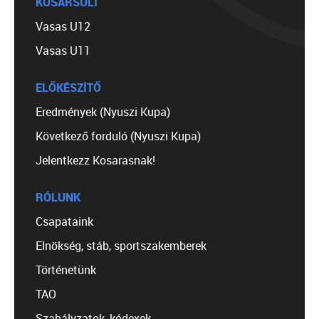
KOSÁRSULI
Vasas U12
Vasas U11
ELŐKÉSZÍTŐ
Eredmények (Nyuszi Kupa)
Következő forduló (Nyuszi Kupa)
Jelentkezz Kosarasnak!
RÓLUNK
Csapataink
Elnökség, stáb, sportszakemberek
Történetünk
TAO
Szabályzatok, kódexek