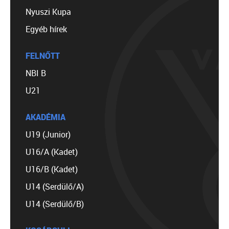
Nyuszi Kupa
Egyéb hírek
FELNŐTT
NBI B
U21
AKADÉMIA
U19 (Junior)
U16/A (Kadet)
U16/B (Kadet)
U14 (Serdülő/A)
U14 (Serdülő/B)