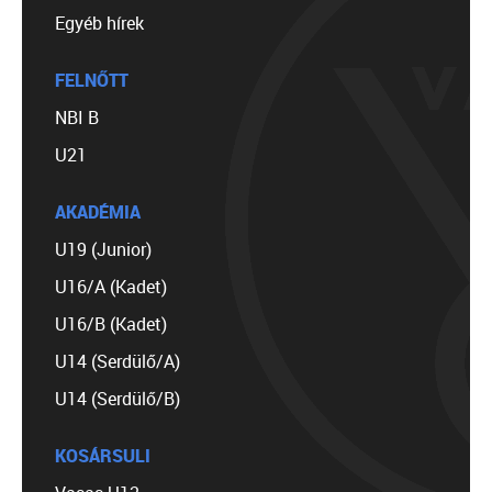
Egyéb hírek
FELNŐTT
NBI B
U21
AKADÉMIA
U19 (Junior)
U16/A (Kadet)
U16/B (Kadet)
U14 (Serdülő/A)
U14 (Serdülő/B)
KOSÁRSULI