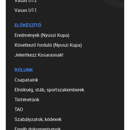
Vasas U12
Vasas U11
ELŐKÉSZÍTŐ
Eredmények (Nyuszi Kupa)
Következő forduló (Nyuszi Kupa)
Jelentkezz Kosarasnak!
RÓLUNK
Csapataink
Elnökség, stáb, sportszakemberek
Történetünk
TAO
Szabályzatok, kódexek
Egyéb dokumentumok