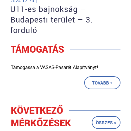
2024-12-30 |
U11-es bajnokság –
Budapesti terület – 3.
forduló
TÁMOGATÁS
Támogassa a VASAS-Pasarét Alapítványt!
TOVÁBB »
KÖVETKEZŐ
MÉRKŐZÉSEK
ÖSSZES »