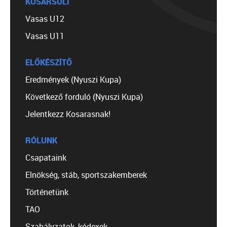
KOSÁRSULI
Vasas U12
Vasas U11
ELŐKÉSZÍTŐ
Eredmények (Nyuszi Kupa)
Következő forduló (Nyuszi Kupa)
Jelentkezz Kosarasnak!
RÓLUNK
Csapataink
Elnökség, stáb, sportszakemberek
Történetünk
TAO
Szabályzatok, kódexek