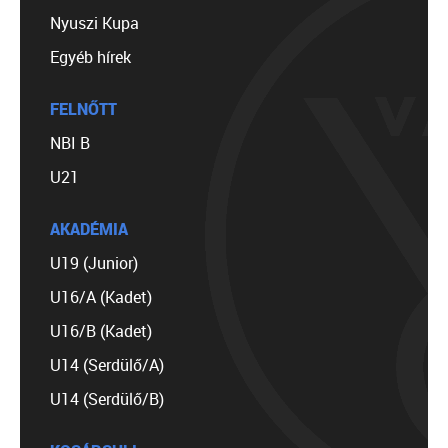
Nyuszi Kupa
Egyéb hírek
FELNŐTT
NBI B
U21
AKADÉMIA
U19 (Junior)
U16/A (Kadet)
U16/B (Kadet)
U14 (Serdülő/A)
U14 (Serdülő/B)