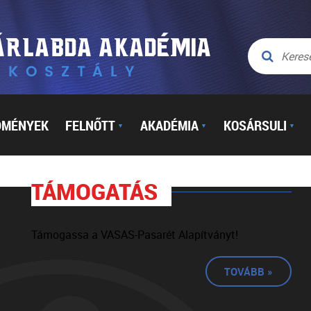
DMÉNYEK
FELNŐTT
AKADÉMIA
KOSÁRSULI
▼
▼
▼
TÁMOGATÁS
Támogassa a VASAS-Pasarét Alapítványt!
TOVÁBB »