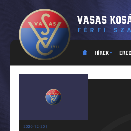
HÍREK
ERE
▼
2020-12-20 |