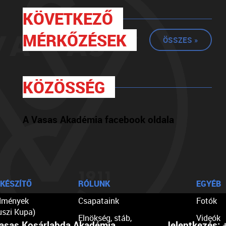
KÖVETKEZŐ
MÉRKŐZÉSEK
ÖSSZES »
KÖZÖSSÉG
A Vasas Akadémia facebook oldala
KÉSZÍTŐ
RÓLUNK
EGYÉB
dmények
Csapataink
Fotók
uszi Kupa)
Elnökség, stáb,
Videók
asas Kosárlabda Akadémia
Jelentkezés:
+