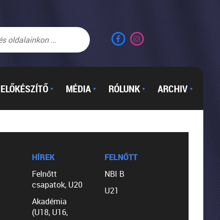
ELŐKÉSZÍTŐ
MÉDIA
RÓLUNK
ARCHIV
▼
▼
▼
▼
HÍREK
FELNŐTT
Felnőtt
NBI B
csapatok, U20
U21
Akadémia
(U18, U16,