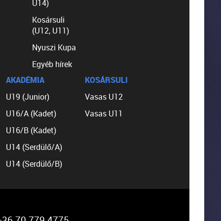
U14)
Kosársuli
(U12, U11)
Nyuszi Kupa
Egyéb hírek
AKADÉMIA
KOSÁRSULI
U19 (Junior)
Vasas U12
U16/A (Kadet)
Vasas U11
U16/B (Kadet)
U14 (Serdülő/A)
U14 (Serdülő/B)
36 70 779 4775