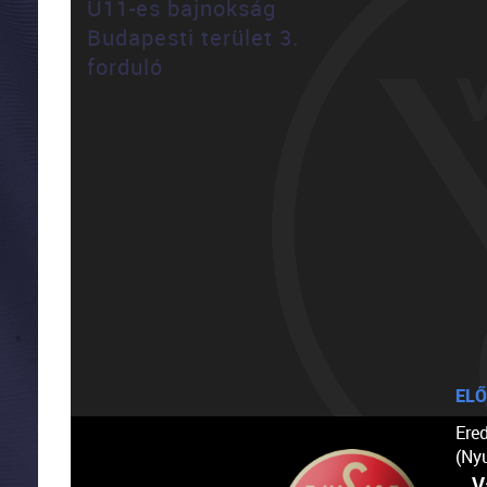
U11-es bajnokság
Budapesti terület 3.
forduló
ELŐ
Ere
(Ny
V