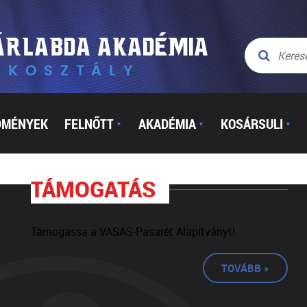
DMÉNYEK
FELNŐTT
AKADÉMIA
KOSÁRSULI
▼
▼
▼
TÁMOGATÁS
Támogassa a VASAS-Pasarét Alapítványt!
TOVÁBB »