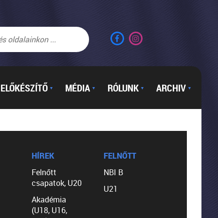
ELŐKÉSZÍTŐ
MÉDIA
RÓLUNK
ARCHIV
▼
▼
▼
▼
HÍREK
FELNŐTT
Felnőtt
NBI B
csapatok, U20
U21
Akadémia
(U18, U16,