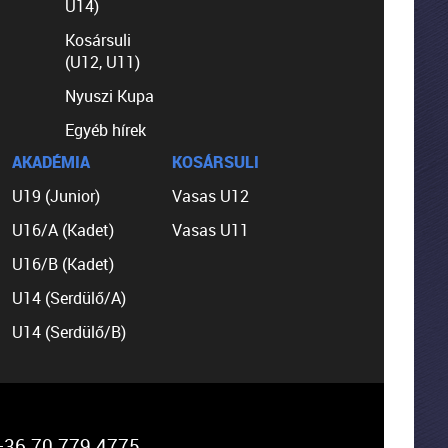
U14)
Kosársuli
(U12, U11)
Nyuszi Kupa
Egyéb hírek
AKADÉMIA
KOSÁRSULI
U19 (Junior)
Vasas U12
U16/A (Kadet)
Vasas U11
U16/B (Kadet)
U14 (Serdülő/A)
U14 (Serdülő/B)
36 70 779 4775