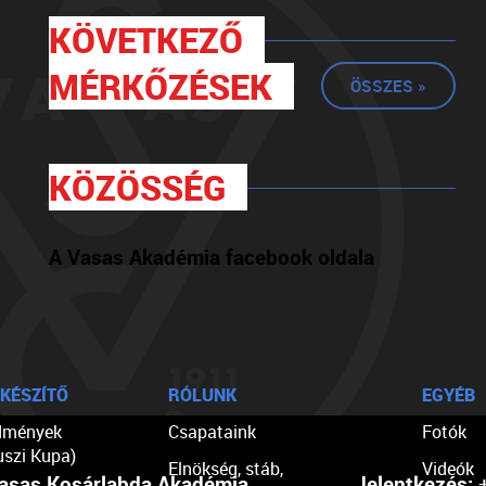
KÖVETKEZŐ
MÉRKŐZÉSEK
ÖSSZES »
KÖZÖSSÉG
A Vasas Akadémia facebook oldala
KÉSZÍTŐ
RÓLUNK
EGYÉB
dmények
Csapataink
Fotók
uszi Kupa)
Elnökség, stáb,
Videók
asas Kosárlabda Akadémia
Jelentkezés:
+