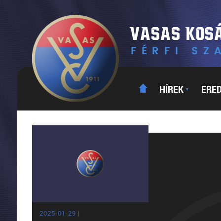
HÍREK
ERE
▼
2025-01-29 |