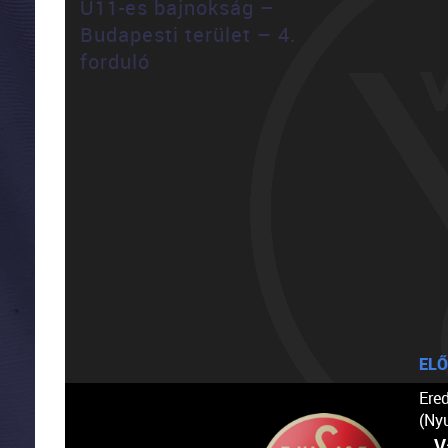
U11-es bajnokság –
Budapesti terület – 4.
forduló
ELŐ
Ere
(Ny
V