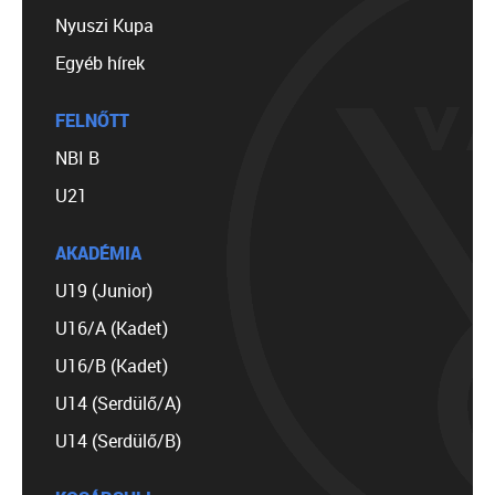
Nyuszi Kupa
Egyéb hírek
FELNŐTT
NBI B
U21
AKADÉMIA
U19 (Junior)
U16/A (Kadet)
U16/B (Kadet)
U14 (Serdülő/A)
U14 (Serdülő/B)