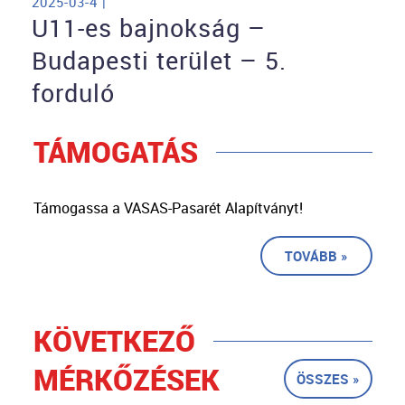
2025-03-4 |
U11-es bajnokság –
Budapesti terület – 5.
forduló
TÁMOGATÁS
Támogassa a VASAS-Pasarét Alapítványt!
TOVÁBB »
KÖVETKEZŐ
MÉRKŐZÉSEK
ÖSSZES »