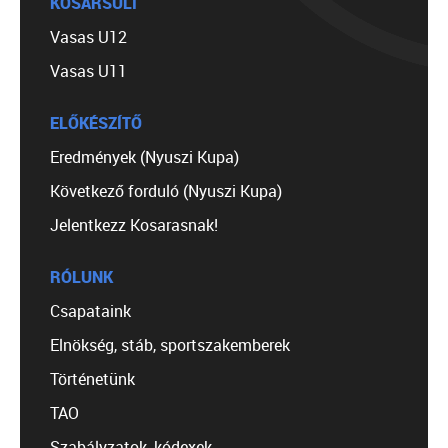
KOSÁRSULI
Vasas U12
Vasas U11
ELŐKÉSZÍTŐ
Eredmények (Nyuszi Kupa)
Következő forduló (Nyuszi Kupa)
Jelentkezz Kosarasnak!
RÓLUNK
Csapataink
Elnökség, stáb, sportszakemberek
Történetünk
TAO
Szabályzatok, kódexek