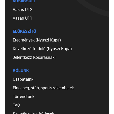
KOSÁRSULI
Vasas U12
Vasas U11
ELŐKÉSZÍTŐ
Eredmények (Nyuszi Kupa)
Következő forduló (Nyuszi Kupa)
Jelentkezz Kosarasnak!
RÓLUNK
Csapataink
Elnökség, stáb, sportszakemberek
Történetünk
TAO
Szabályzatok, kódexek