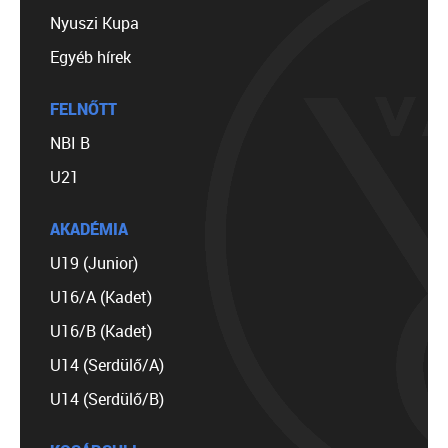
Nyuszi Kupa
Egyéb hírek
FELNŐTT
NBI B
U21
AKADÉMIA
U19 (Junior)
U16/A (Kadet)
U16/B (Kadet)
U14 (Serdülő/A)
U14 (Serdülő/B)