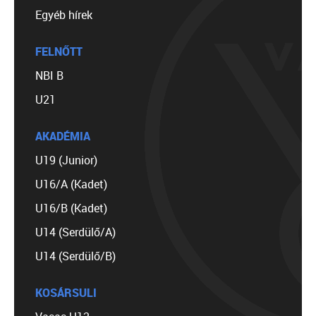
Egyéb hírek
FELNŐTT
NBI B
U21
AKADÉMIA
U19 (Junior)
U16/A (Kadet)
U16/B (Kadet)
U14 (Serdülő/A)
U14 (Serdülő/B)
KOSÁRSULI