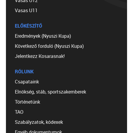
Vasas U12
Vasas U11
ELŐKÉSZÍTŐ
Eredmények (Nyuszi Kupa)
Következő forduló (Nyuszi Kupa)
Jelentkezz Kosarasnak!
RÓLUNK
Csapataink
Elnökség, stáb, sportszakemberek
Történetünk
TAO
Szabályzatok, kódexek
Egyéb dokumentumok