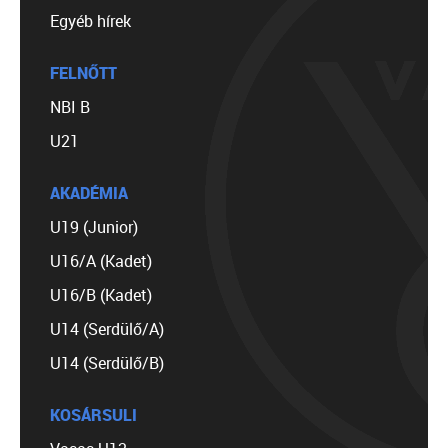
Egyéb hírek
FELNŐTT
NBI B
U21
AKADÉMIA
U19 (Junior)
U16/A (Kadet)
U16/B (Kadet)
U14 (Serdülő/A)
U14 (Serdülő/B)
KOSÁRSULI