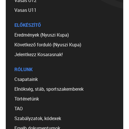
Vasas U12
Vasas U11
ELŐKÉSZÍTŐ
Eredmények (Nyuszi Kupa)
Következő forduló (Nyuszi Kupa)
Jelentkezz Kosarasnak!
RÓLUNK
Csapataink
Elnökség, stáb, sportszakemberek
Történetünk
TAO
Szabályzatok, kódexek
Egyéb dokumentumok