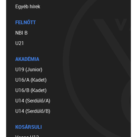
Egyéb hírek
FELNŐTT
NBI B
U21
AKADÉMIA
U19 (Junior)
U16/A (Kadet)
U16/B (Kadet)
U14 (Serdülő/A)
U14 (Serdülő/B)
KOSÁRSULI