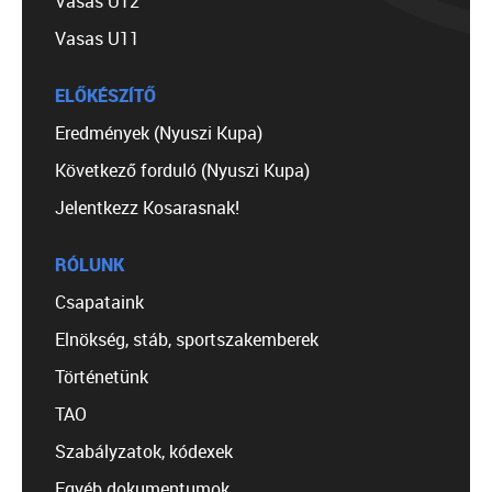
Vasas U12
Vasas U11
ELŐKÉSZÍTŐ
Eredmények (Nyuszi Kupa)
Következő forduló (Nyuszi Kupa)
Jelentkezz Kosarasnak!
RÓLUNK
Csapataink
Elnökség, stáb, sportszakemberek
Történetünk
TAO
Szabályzatok, kódexek
Egyéb dokumentumok