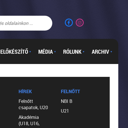
ELŐKÉSZÍTŐ
MÉDIA
RÓLUNK
ARCHIV
▼
▼
▼
▼
HÍREK
FELNŐTT
Felnőtt
NBI B
csapatok, U20
U21
Akadémia
(U18, U16,