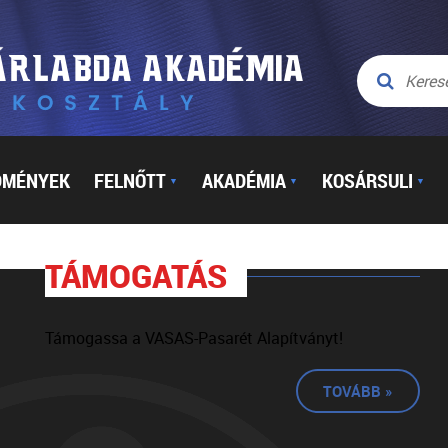
DMÉNYEK
FELNŐTT
AKADÉMIA
KOSÁRSULI
▼
▼
▼
TÁMOGATÁS
Támogassa a VASAS-Pasarét Alapítványt!
TOVÁBB »