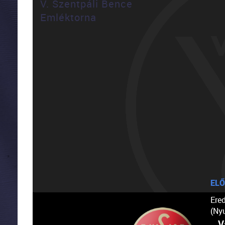
V. Szentpáli Bence
Emléktorna
ELŐ
Ere
(Ny
V