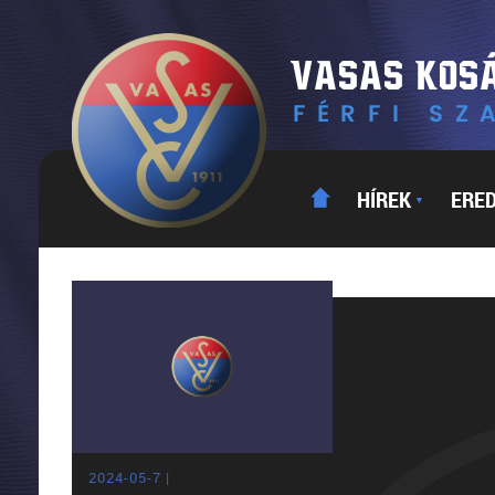
HÍREK
ERE
▼
2024-05-7 |