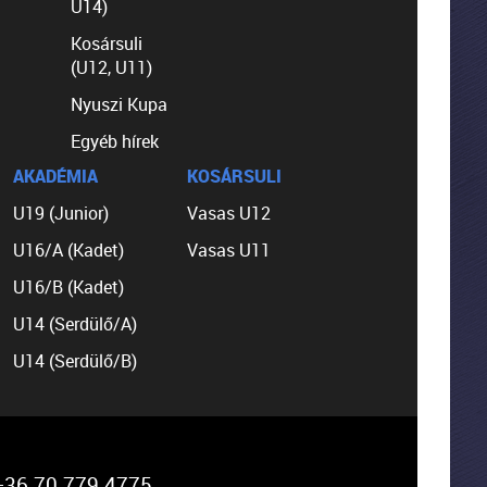
U14)
Kosársuli
(U12, U11)
Nyuszi Kupa
Egyéb hírek
AKADÉMIA
KOSÁRSULI
U19 (Junior)
Vasas U12
U16/A (Kadet)
Vasas U11
U16/B (Kadet)
U14 (Serdülő/A)
U14 (Serdülő/B)
36 70 779 4775