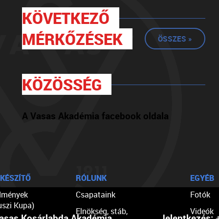
KÖVETKEZŐ
MÉRKŐZÉSEK
ÖSSZES »
KÖZÖSSÉG
A Vasas Akadémia facebook oldala
KÉSZÍTŐ
RÓLUNK
EGYÉB
dmények
Csapataink
Fotók
uszi Kupa)
Elnökség, stáb,
Videók
asas Kosárlabda Akadémia
Jelentkezés:
+