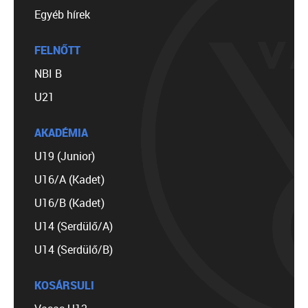
Egyéb hírek
FELNŐTT
NBI B
U21
AKADÉMIA
U19 (Junior)
U16/A (Kadet)
U16/B (Kadet)
U14 (Serdülő/A)
U14 (Serdülő/B)
KOSÁRSULI