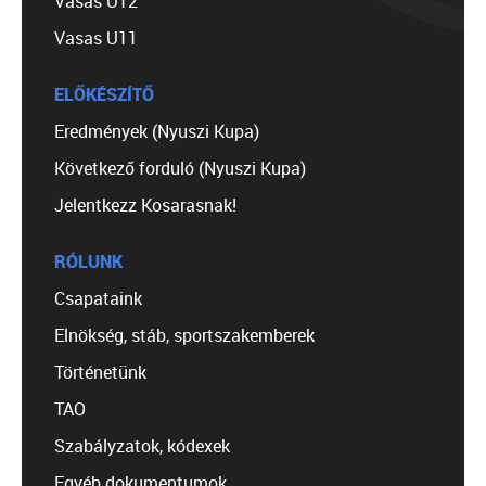
Vasas U12
Vasas U11
ELŐKÉSZÍTŐ
Eredmények (Nyuszi Kupa)
Következő forduló (Nyuszi Kupa)
Jelentkezz Kosarasnak!
RÓLUNK
Csapataink
Elnökség, stáb, sportszakemberek
Történetünk
TAO
Szabályzatok, kódexek
Egyéb dokumentumok