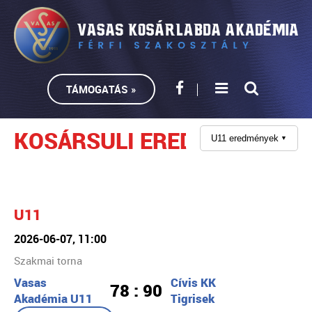
TÁMOGATÁS »
KOSÁRSULI EREDMÉNYEK
U11 eredmények
▼
U11
2026-06-07, 11:00
Szakmai torna
Vasas
Cívis KK
78 : 90
Akadémia U11
Tigrisek