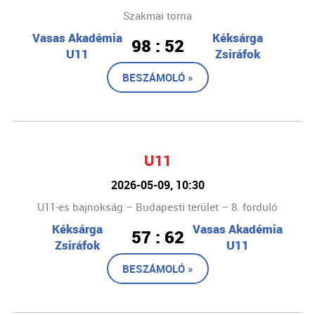
Szakmai torna
Vasas Akadémia
Kéksárga
98 : 52
U11
Zsiráfok
BESZÁMOLÓ »
U11
2026-05-09, 10:30
U11-es bajnokság – Budapesti terület – 8. forduló
Kéksárga
Vasas Akadémia
57 : 62
Zsiráfok
U11
BESZÁMOLÓ »