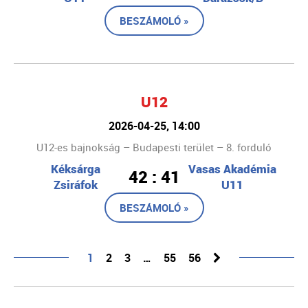
BESZÁMOLÓ »
U12
2026-04-25, 14:00
U12-es bajnokság – Budapesti terület – 8. forduló
Kéksárga
Vasas Akadémia
42 : 41
Zsiráfok
U11
BESZÁMOLÓ »
1
2
3
…
55
56