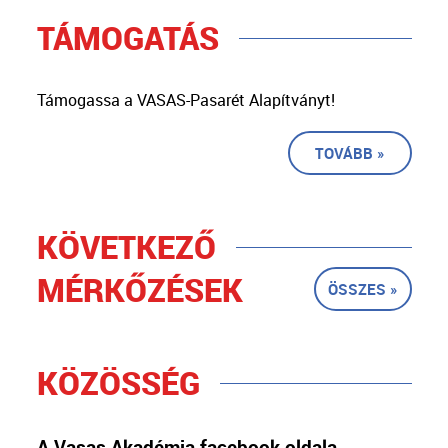
TÁMOGATÁS
Támogassa a VASAS-Pasarét Alapítványt!
TOVÁBB »
KÖVETKEZŐ
MÉRKŐZÉSEK
ÖSSZES »
KÖZÖSSÉG
A Vasas Akadémia facebook oldala