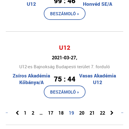
99 : 46
U12
Honvéd SE/A
BESZÁMOLÓ »
U12
2021-03-27,
U12-es Bajnokság Budapesti terület 7. forduló
Zsíros Akadémia
Vasas Akadémia
75 : 44
Kőbánya/A
U12
BESZÁMOLÓ »
1
2
…
17
18
19
20
21
22