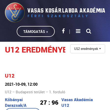
TÁMOGATÁS »
U12 EREDMÉNYEK
U12 eredmények
▼
U12
2021-10-09, 12:00
U12 – Budapesti terület – 1. forduló
Kőbányai
Vasas Akadémia
27 : 96
Darazsak/A
U12