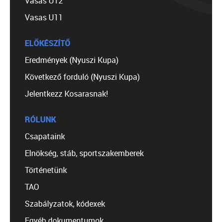
Vasas U12
Vasas U11
ELŐKÉSZÍTŐ
Eredmények (Nyuszi Kupa)
Következő forduló (Nyuszi Kupa)
Jelentkezz Kosarasnak!
RÓLUNK
Csapataink
Elnökség, stáb, sportszakemberek
Történetünk
TAO
Szabályzatok, kódexek
Egyéb dokumentumok