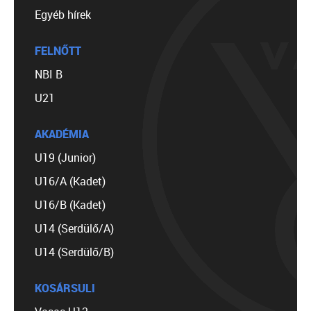
Egyéb hírek
FELNŐTT
NBI B
U21
AKADÉMIA
U19 (Junior)
U16/A (Kadet)
U16/B (Kadet)
U14 (Serdülő/A)
U14 (Serdülő/B)
KOSÁRSULI