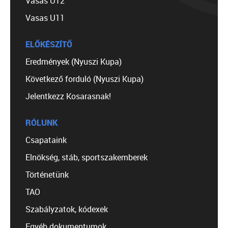
Vasas U12
Vasas U11
ELŐKÉSZÍTŐ
Eredmények (Nyuszi Kupa)
Következő forduló (Nyuszi Kupa)
Jelentkezz Kosarasnak!
RÓLUNK
Csapataink
Elnökség, stáb, sportszakemberek
Történetünk
TAO
Szabályzatok, kódexek
Egyéb dokumentumok