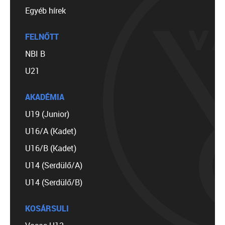
Egyéb hírek
FELNŐTT
NBI B
U21
AKADÉMIA
U19 (Junior)
U16/A (Kadet)
U16/B (Kadet)
U14 (Serdülő/A)
U14 (Serdülő/B)
KOSÁRSULI