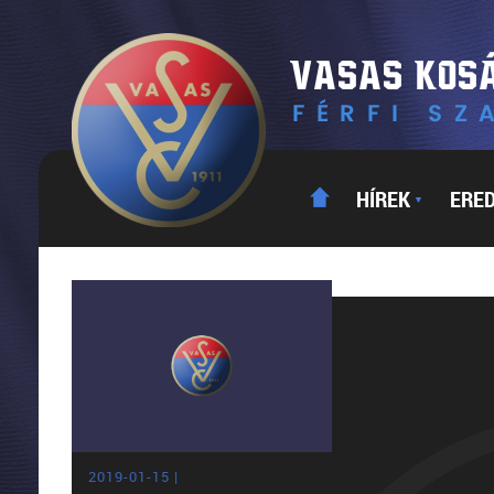
HÍREK
ERE
▼
2019-01-15 |