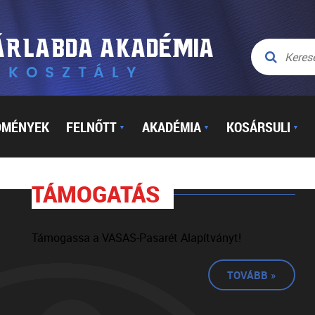
DMÉNYEK
FELNŐTT
AKADÉMIA
KOSÁRSULI
▼
▼
▼
TÁMOGATÁS
Támogassa a VASAS-Pasarét Alapítványt!
TOVÁBB »