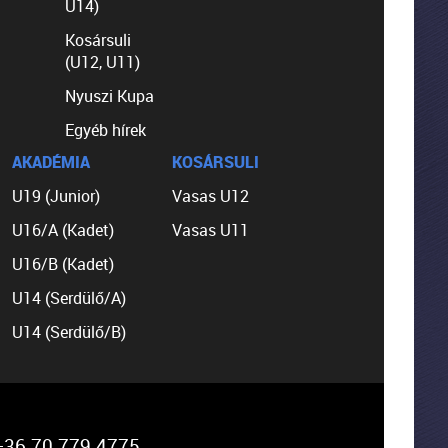
U14)
Kosársuli
(U12, U11)
Nyuszi Kupa
Egyéb hírek
AKADÉMIA
KOSÁRSULI
U19 (Junior)
Vasas U12
U16/A (Kadet)
Vasas U11
U16/B (Kadet)
U14 (Serdülő/A)
U14 (Serdülő/B)
36 70 779 4775