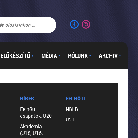
ELŐKÉSZÍTŐ
MÉDIA
RÓLUNK
ARCHIV
▼
▼
▼
▼
HÍREK
FELNŐTT
Felnőtt
NBI B
csapatok, U20
U21
Akadémia
(U18, U16,