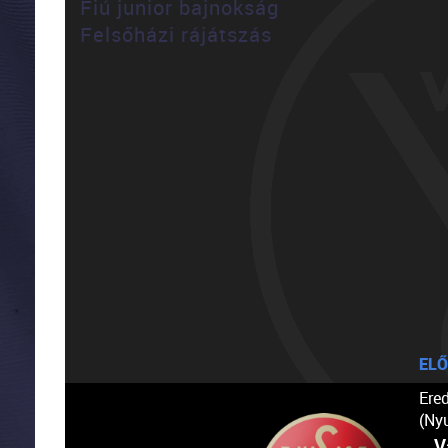
Fiú junior bajnokság
Felsőházi rájátszás
ELŐ
Ere
(Ny
V