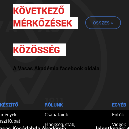
KÖVETKEZŐ
MÉRKŐZÉSEK
ÖSSZES »
KÖZÖSSÉG
A Vasas Akadémia facebook oldala
KÉSZÍTŐ
RÓLUNK
EGYÉB
dmények
Csapataink
Fotók
uszi Kupa)
Elnökség, stáb,
Videók
asas Kosárlabda Akadémia
Jelentkezés:
+