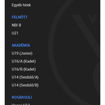
Egyéb hírek
FELNŐTT
NBI B
U21
AKADÉMIA
U19 (Junior)
U16/A (Kadet)
U16/B (Kadet)
U14 (Serdülő/A)
U14 (Serdülő/B)
KOSÁRSULI