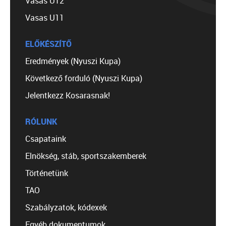
Vasas U12
Vasas U11
ELŐKÉSZÍTŐ
Eredmények (Nyuszi Kupa)
Következő forduló (Nyuszi Kupa)
Jelentkezz Kosarasnak!
RÓLUNK
Csapataink
Elnökség, stáb, sportszakemberek
Történetünk
TAO
Szabályzatok, kódexek
Egyéb dokumentumok